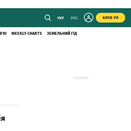
КЛУБ УП
УКР
РОС
В'Ю
WEEKLY CHARTS
ЗЕМЕЛЬНИЙ ГІД
РЕКЛАМА:
ія