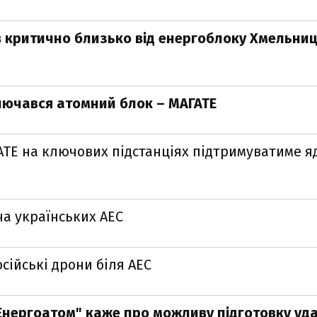
в критично близько від енергоблоку Хмельниц
ключався атомний блок – МАГАТЕ
АТЕ на ключових підстанціях підтримуватиме я
а українських АЕС
сійські дрони біля АЕС
"Енергоатом" каже про можливу підготовку уда