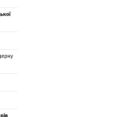
ької
дерну
рів