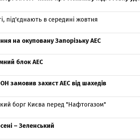
і, під'єднають в середині жовтня
ння на окуповану Запорізьку АЕС
мний блок АЕС
ООН замовив захист АЕС від шахедів
икий борг Києва перед "Нафтогазом"
осені – Зеленський