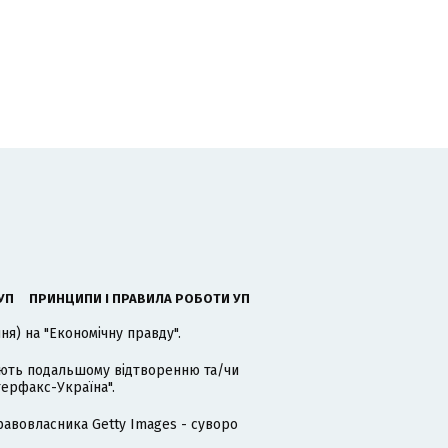
УП
ПРИНЦИПИ І ПРАВИЛА РОБОТИ УП
я) на "Економічну правду".
гають подальшому відтворенню та/чи
терфакс-Україна".
равовласника Getty Images - суворо