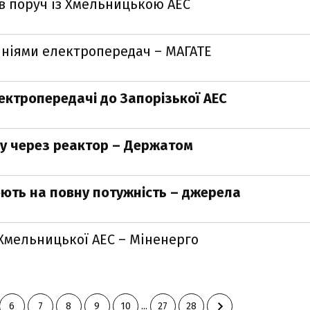
ів поруч із Хмельницькою АЕС
лініями електропередач – МАГАТЕ
ектропередачі до Запорізької АЕС
ду через реактор – Держатом
юють на повну потужність – джерела
 Хмельницької АЕС – Міненерго
6
7
8
9
10
...
27
28