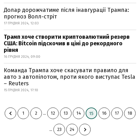
Долар дорожчатиме після інавгурації Трампа:
прогноз Волл-стріт
17 ГРУДНЯ 2024, 12:03
Трамп хоче створити криптовалютний резерв
США: Bitcoin підскочив в ціні до рекордного
рівня
16 ГРУДНЯ 2024, 09:00
Команда Трампа хоче скасувати правило для
авто з автопілотом, проти якого виступає Tesla
– Reuters
15 ГРУДНЯ 2024, 17:10
1
2
...
12
13
14
16
17
18
15
...
23
24