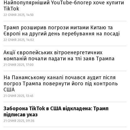
Найпопулярніший YouTube-блогер хоче купити
TikTok
22 СІЧНЯ 2025, 14:50
Трамп розширив погрози митами Китаю та
Європі на другий день перебування на посаді
22 СІЧНЯ 2025, 14:02
Акції європейських вітроенергетичних
компаній почали падати на тлі заяв Трампа
21 СІЧНЯ 2025, 17:00
На Панамському каналі почався аудит після
погроз Трампа повернути його під контроль
США
21 СІЧНЯ 2025, 13:45
Заборона TikTok в США відкладена: Трамп
підписав указ
21 СІЧНЯ 2025, 09:36