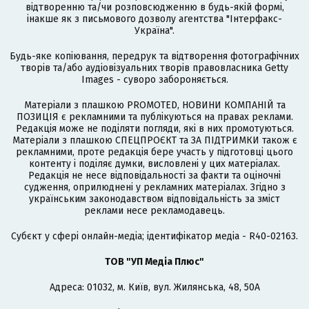
відтворенню та/чи розповсюдженню в будь-якій формі,
інакше як з письмового дозволу агентства "Інтерфакс-
Україна".
Будь-яке копіювання, передрук та відтворення фотографічних
творів та/або аудіовізуальних творів правовласника Getty
Images - суворо забороняється.
Матеріали з плашкою PROMOTED, НОВИНИ КОМПАНІЙ та
ПОЗИЦІЯ є рекламними та публікуються на правах реклами.
Редакція може не поділяти погляди, які в них промотуються.
Матеріали з плашкою СПЕЦПРОЄКТ та ЗА ПІДТРИМКИ також є
рекламними, проте редакція бере участь у підготовці цього
контенту і поділяє думки, висловлені у цих матеріалах.
Редакція не несе відповідальності за факти та оціночні
судження, оприлюднені у рекламних матеріалах. Згідно з
українським законодавством відповідальність за зміст
реклами несе рекламодавець.
Cубєкт у сфері онлайн-медіа; ідентифікатор медіа - R40-02163.
ТОВ "УП Медіа Плюс"
Адреса: 01032, м. Київ, вул. Жилянська, 48, 50А