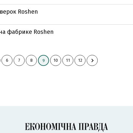
оверок Roshen
на фабрике Roshen
6
7
8
10
11
12
9