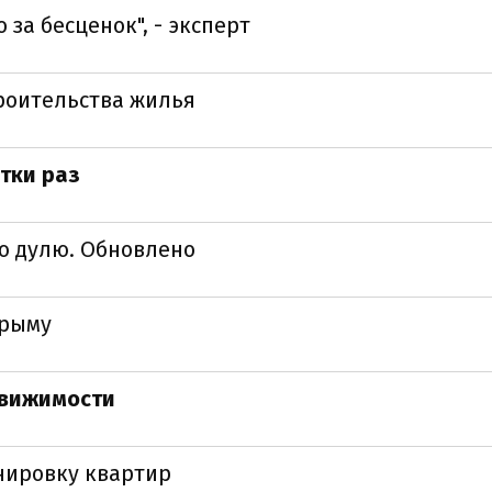
за бесценок", - эксперт
роительства жилья
тки раз
ю дулю. Обновлено
Крыму
движимости
нировку квартир