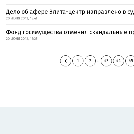
Дело об афере Элита-центр направлено в су
20 ИЮНЯ 2012, 18:41
Фонд госимущества отменил скандальные п
20 ИЮНЯ 2012, 18:25
1
2
...
43
44
45