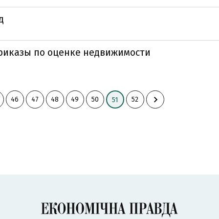
д
риказы по оценке недвижимости
46
47
48
49
50
52
51