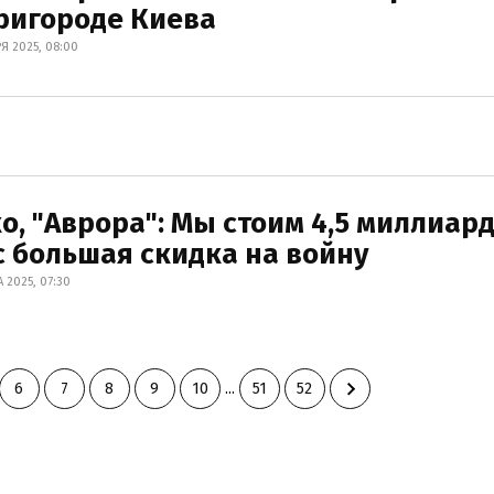
ригороде Киева
Я 2025, 08:00
о, "Аврора": Мы стоим 4,5 миллиар
 большая скидка на войну
 2025, 07:30
6
7
8
9
10
...
51
52