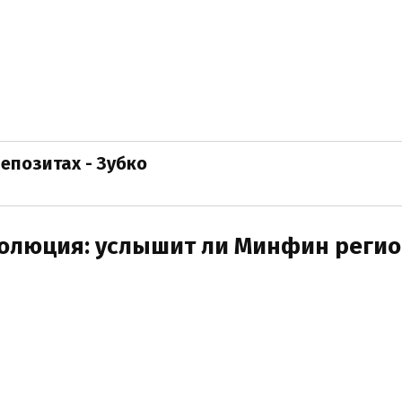
епозитах - Зубко
олюция: услышит ли Минфин реги