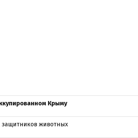
оккупированном Крыму
х защитников животных