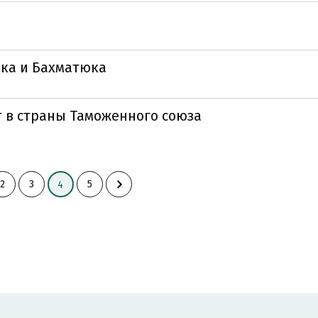
юка и Бахматюка
 в страны Таможенного союза
2
3
5
4