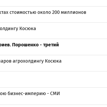
хтах стоимостью около 200 миллионов
холдингу Косюка
риев. Порошенко - третий
ларов агрохолдингу Косюка
вою бизнес-империю - СМИ