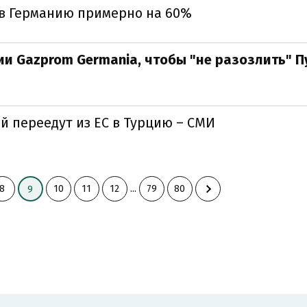
а в Германию примерно на 60%
и Gazprom Germania, чтобы "не разозлить" П
й переедут из ЕС в Турцию – СМИ
8
10
11
12
...
79
80
9