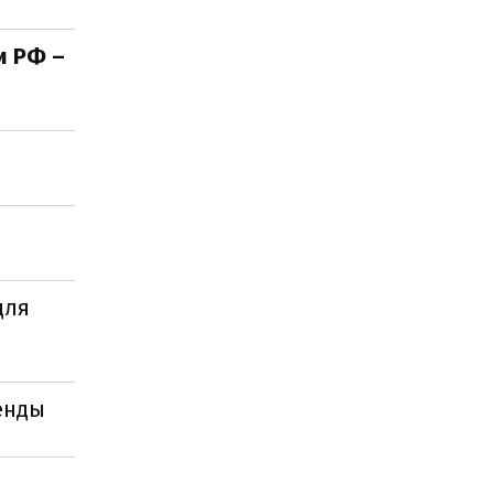
и РФ –
для
енды