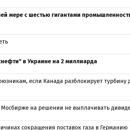
шей мере с шестью гигантами промышленност
еть
снефти" в Украине на 2 миллиарда
союзникам, если Канада разблокирует турбину 
на Мосбирже на решении не выплачивать дивид
ричинах сокращения поставок газа в Германию