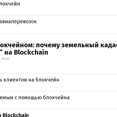
блокчейн
 авиаперевозок
окчейном: почему земельный када
 на Blockchain
, 09:30
ь клиентов на блокчейн
яемым с помощью блокчейна
 Blockchain