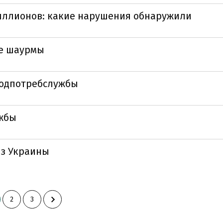
иллионов: какие нарушения обнаружили
же шаурмы
родпотребслужбы
ужбы
из Украины
2
3