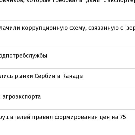
овников, которые требовали "дань" с экспорте
блачили коррупционную схему, связанную с "з
родпотребслужбы
лись рынки Сербии и Канады
я агроэкспорта
арушителей правил формирования цен на 75