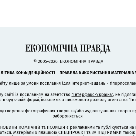
© 2005-2026, ЕКОНОМІЧНА ПРАВДА
ЛІТИКА КОНФІДЕНЦІЙНОСТІ
ПРАВИЛА ВИКОРИСТАННЯ МАТЕРІАЛІВ 
айту лише за умови посилання (для інтернет-видань - гіперпосиланн
му сайті із посиланням на агентство
"Інтерфакс-Україна"
, не підля
 будь-якій формі, інакше як з письмового дозволу агентства "Ін
відтворення фотографічних творів та/або аудіовізуальних творів п
забороняється.
НОВИНИ КОМПАНІЙ та ПОЗИЦІЯ є рекламними та публікуються на п
туються. Матеріали з плашкою СПЕЦПРОЄКТ та ЗА ПІДТРИМКИ також