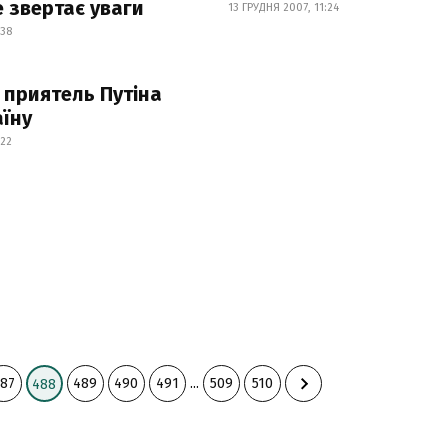
е звертає уваги
13 ГРУДНЯ 2007, 11:24
:38
приятель Путіна
аїну
:22
87
489
490
491
...
509
510
488