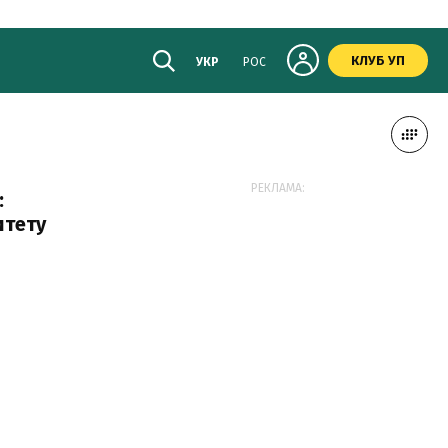
КЛУБ УП
УКР
РОС
РЕКЛАМА:
:
итету