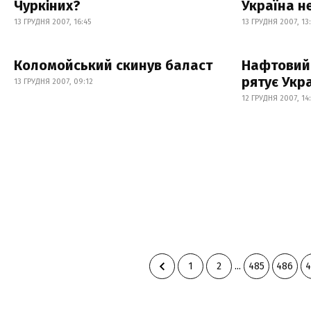
Чуркіних?
Україна н
13 ГРУДНЯ 2007, 16:45
13 ГРУДНЯ 2007, 13
Коломойський скинув баласт
Нафтовий 
рятує Укр
13 ГРУДНЯ 2007, 09:12
12 ГРУДНЯ 2007, 14
1
2
...
485
486
4