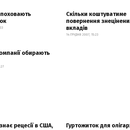
и поховають
Cкільки коштуватиме
ок
повернення знецінени
вкладів
:33
14 ГРУДНЯ 2007, 15:23
омпанії обирають
:27
знає рецесії в США,
Гуртожиток для олігар