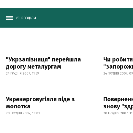
УСІ РОЗДІЛИ
"Укрзалізниця" перейшла
Чи робити
дорогу металургам
"запорожц
24 ГРУДНЯ 2007, 11:59
24 ГРУДНЯ 2007, 09
Укренерговугілля піде з
Поверненн
молотка
знову "зд
20 ГРУДНЯ 2007, 13:01
20 ГРУДНЯ 2007, 11