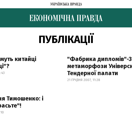
ПУБЛІКАЦІЇ
муть китайці
"Фабрика дипломів"-3
і"?
метаморфози Універс
Тендерної палати
:43
21 ГРУДНЯ 2007, 11:28
я Тимошенко: і
расьте"!
:10