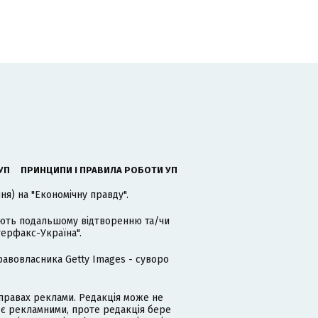
УП
ПРИНЦИПИ І ПРАВИЛА РОБОТИ УП
я) на "Економічну правду".
гають подальшому відтворенню та/чи
терфакс-Україна".
равовласника Getty Images - суворо
равах реклами. Редакція може не
 є рекламними, проте редакція бере