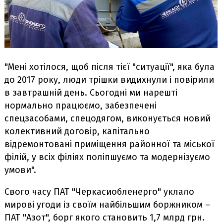
"Мені хотілося, щоб після тієї "ситуації", яка була
до 2017 року, люди трішки видихнули і повірили
в завтрашній день. Сьогодні ми нарешті
нормально працюємо, забезпечені
спецзасобами, спецодягом, виконується новий
колективний договір, капітально
відремонтовані приміщення районної та міської
філій, у всіх філіях поліпшуємо та модернізуємо
умови".
Свого часу ПАТ "Черкасиобленерго" уклало
мирові угоди із своїм найбільшим боржником –
ПАТ "Азот", борг якого становить 1,7 млрд грн.