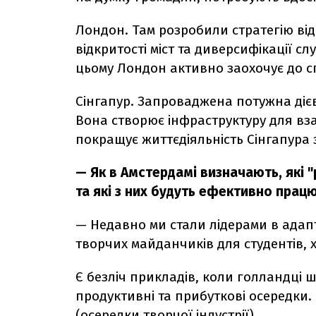
Лондон. Там розробили стратегію від
відкритості міст та диверсифікації с
цьому Лондон активно заохочує до сп
Сінгапур. Запроваджена потужна дієв
Вона створює інфраструктуру для вза
покращує життєдіяльність Сінгапура
— Як в Амстердамі визначають, які 
та які з них будуть ефективно прац
— Недавно ми стали лідерами в адапт
творчих майданчиків для студентів, х
Є безліч прикладів, коли голландці
продуктивні та прибуткові осередки
(осередки творчої індустрії).