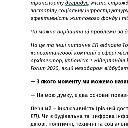
транспорту
деградує
, місто страж
застарілу соціальну інфраструктуру,
ефективність житлового фонду і пі
Чи можна вирішити ці проблеми за 
На це та інші питання ЕП відповів 
консалтингової компанії в сфері міст
архітектор, урбаніст з Нідерландів і
Forum 2020, який незабаром відбудеть
— З якого моменту ми можемо назив
— На мою думку, є два основні показн
Перший – інклюзивність (рівний досту
ЕП
). Чи є будівельна та цифрова ін
ділові, політичні, технічні та соціальні