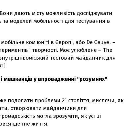
. Вони дають місту можливість досліджувати
 та моделей мобільності для тестування в
обільне ком'юніті в Європі, або De Ceuvel –
периментів і творчості. Моє улюблене – The
– внутрішньоміський тестовий майданчик для
1]
 і мешканців у впровадженні "розумних"
же подолати проблеми 21 століття, мислячи, як
вати, створювати майданчики для
мадськість могла зрозуміти, як усі ці
 повсякденне життя.