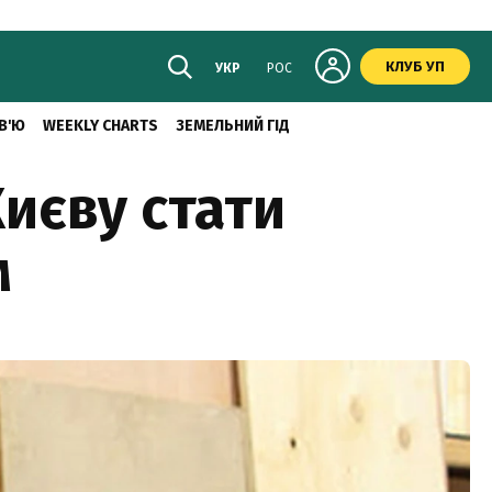
КЛУБ УП
УКР
РОС
В'Ю
WEEKLY CHARTS
ЗЕМЕЛЬНИЙ ГІД
Києву стати
м