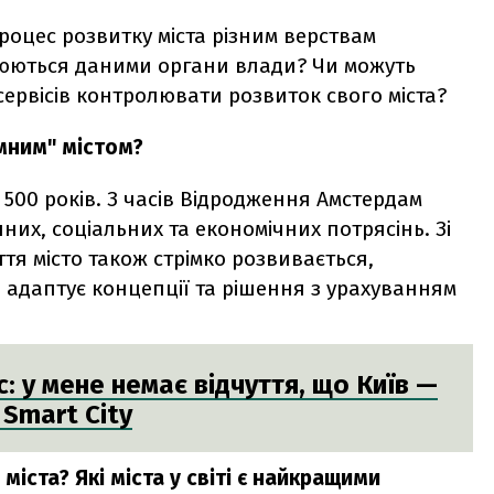
роцес розвитку міста різним верствам
нюються даними органи влади? Чи можуть
рвісів контролювати розвиток свого міста?
мним" містом?
 500 років. З часів Відродження Амстердам
чних, соціальних та економічних потрясінь. Зі
тя місто також стрімко розвивається,
адаптує концепції та рішення з урахуванням
: у мене немає відчуття, що Київ —
 Smart City
міста? Які міста у світі є найкращими