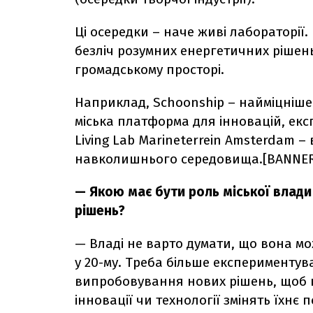
Ці осередки – наче живі лабораторії
безліч розумних енергетичних рішень
громадському просторі.
Наприклад, Schoonship – найміцніше м
міська платформа для інновацій, екс
Living Lab Marineterrein Amsterdam 
навколишнього середовища.[BANNER
— Якою має бути роль міської влади
рішень?
— Владі не варто думати, що вона мо
у 20-му. Треба більше експерименту
випробовування нових рішень, щоб гро
інновації чи технології змінять їхнє