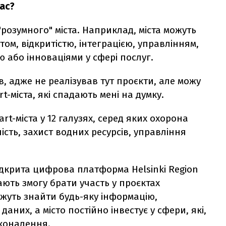
ас?
"розумного" міста. Наприклад, міста можуть
том, відкритістю, інтеграцією, управлінням,
ю або інноваціями у сфері послуг.
в, адже не реалізував тут проєкти, але можу
-міста, які спадають мені на думку.
rt-міста у 12 галузях, серед яких охорона
ть, захист водних ресурсів, управління
 відкрита цифрова платформа Helsinki Region
ають змогу брати участь у проєктах
можуть знайти будь-яку інформацію,
них, а місто постійно інвестує у сфери, які,
коналення.