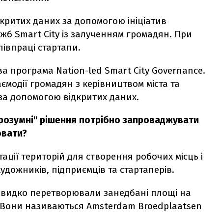
критих даних за допомогою ініціатив
лужб Smart City із залученням громадян. При
івпраці стартапи.
а програма Nation-led Smart City Governance.
ємодії громадян з керівництвом міста та
 за допомогою відкритих даних.
"розумні" рішення потрібно запроваджувати
ювати?
ації територій для створення робочих місць і
удожників, підприємців та стартаперів.
 швидко перетворювали занедбані площі на
. Вони називаються Amsterdam Broedplaatsen