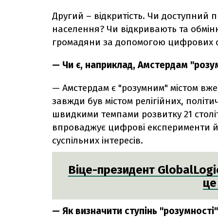
Другий – відкритість. Чи доступний п
населення? Чи відкривають та обмі
громадяни за допомогою цифрових се
— Чи є, наприклад, Амстердам "розу
— Амстердам є "розумним" містом вже
завжди був містом релігійних, політи
швидкими темпами розвитку 21 століт
впроваджує цифрові експерименти й 
суспільних інтересів.
Віце-президент GlobalLogic
це
— Як визначити ступінь "розумності" 