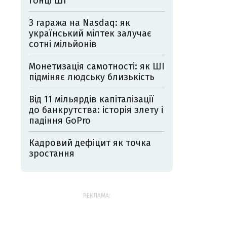
гонці ШІ
З гаража на Nasdaq: як
український мілтек залучає
сотні мільйонів
Монетизація самотності: як ШІ
підміняє людську близькість
Від 11 мільярдів капіталізації
до банкрутства: історія злету і
падіння GoPro
Кадровий дефіцит як точка
зростання
РЕКЛАМА: