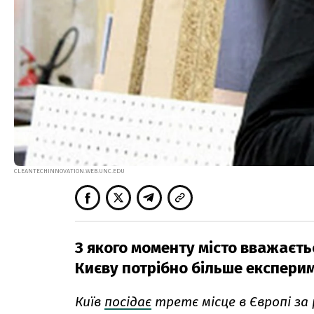
CLEANTECHINNOVATION.WEB.UNC.EDU
З якого моменту місто вважаєть
Києву потрібно більше експери
Київ
посідає
третє місце в Європі за