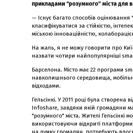
прикладами "розумного" міста для в
— Існує багато способів оцінювання 
класифікуватися за стійкістю, інтелек
міською інноваційністю, колабораціє
На жаль, я не можу говорити про Киї
назвати чотири найпопулярніші smart
Барселона. Місто має 22 програми sma
навколишнього середовища, мобільніс
відходами.
Гельсінкі. У 2011 році була створена
Infoshare, завдяки якій громадяни м
"розумного" міста. Жителі Гельсінкі 
використовуючи відкриті платформи да
на думку громадян, потребують вдос