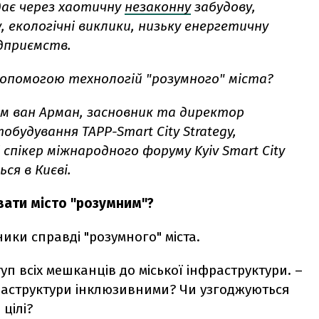
дає через хаотичну
незаконну
забудову,
 екологічні виклики, низьку енергетичну
дприємств.
допомогою технологій "розумного" міста?
Том ван Арман, засновник та директор
обудування TAPP-Smart City Strategy,
 спікер міжнародного форуму Kyiv Smart City
ся в Києві.
ати місто "розумним"?
ики справді "розумного" міста.
п всіх мешканців до міської інфраструктури. –
фраструктури інклюзивними? Чи узгоджуються
 цілі?