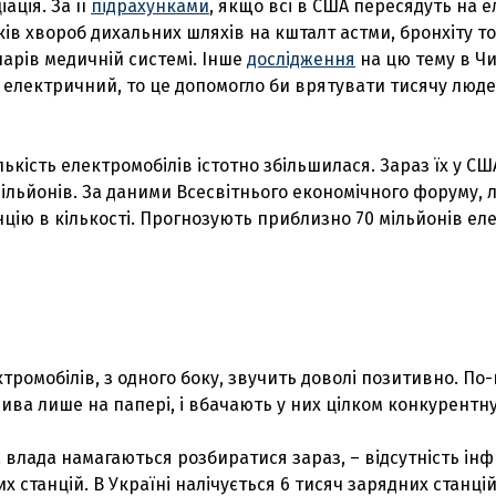
ація. За її
підрахунками
, якщо всі в США пересядуть на 
ів хвороб дихальних шляхів на кшталт астми, бронхіту т
арів медичній системі. Інше
дослідження
на цю тему в Чи
 електричний, то це допомогло би врятувати тисячу люде
ількість електромобілів істотно збільшилася. Зараз їх у СШ
ільйонів. За даними Всесвітнього економічного форуму, 
цію в кількості. Прогнозують приблизно 70 мільйонів ел
тромобілів, з одного боку, звучить доволі позитивно. П
ва лише на папері, і вбачають у них цілком конкурентн
с та влада намагаються розбиратися зараз, – відсутність і
х станцій. В Україні налічується 6 тисяч зарядних станцій