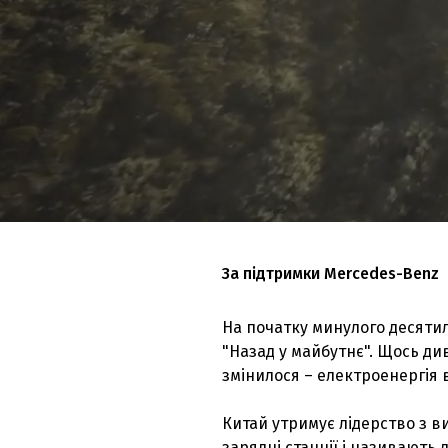
За підтримки Mercedes-Benz
На початку минулого десятил
"Назад у майбутнє". Щось див
змінилося – електроенергія 
Китай утримує лідерство з в
зарядні станції і називають