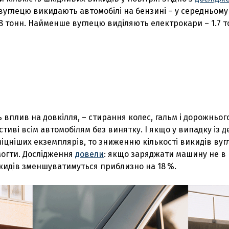
вуглецю викидають автомобілі на бензині – у середньому
 2.8 тонн. Найменше вуглецю виділяють електрокари – 1.7 т
 вплив на довкілля, – стирання колес, гальм і дорожнього
астиві всім автомобілям без винятку. І якщо у випадку із 
міцніших екземплярів, то зниженню кількості викидів ву
могти. Дослідження
довели
: якщо заряджати машину не в 
икидів зменшуватимуться приблизно на 18 %.