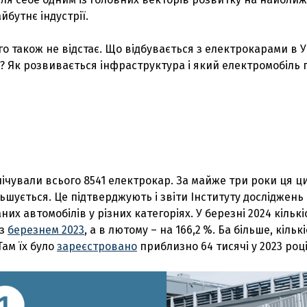
бутнє індустрії.
о також не відстає. Що відбувається з електрокарами в Ук
? Як розвивається інфраструктура і який електромобіль п
лічували всього 8541 електрокар. За майже три роки ця ц
льшується. Це підтверджують і звіти Інституту досліджен
их автомобілів у різних категоріях. У березні 2024 кіль
із
березнем 2023
, а в лютому – на 166,2 %. Ба більше, кіль
Там їх було
зареєстровано
приблизно 64 тисячі у 2023 році