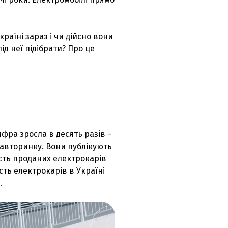
раїні зараз і чи дійсно вони
ід неї підібрати? Про це
ифра зросла в десять разів –
ь авторинку. Вони публікують
кість проданих електрокарів
кість електрокарів в Україні
.