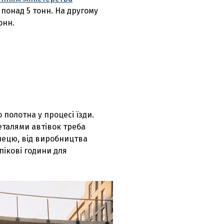
 понад 5 тонн. На другому
онн.
 полотна у процесі їзди.
деталями автівок треба
глецю, від виробництва
пікові години для