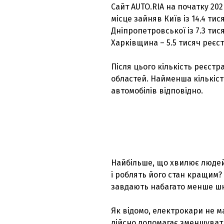
Сайт AUTO.RIA на початку 20
місце зайняв Київ із 14.4 тис
Дніпропетровської із 7.3 тис
Харківщина – 5.5 тисяч реєстр
Після цього кількість реєстра
областей. Найменша кількість
автомобілів відповідно.
Найбільше, що хвилює людей 
і роблять його стан кращим? 
завдають набагато менше шко
Як відомо, електрокари не 
дійсно допомагає зменшувати