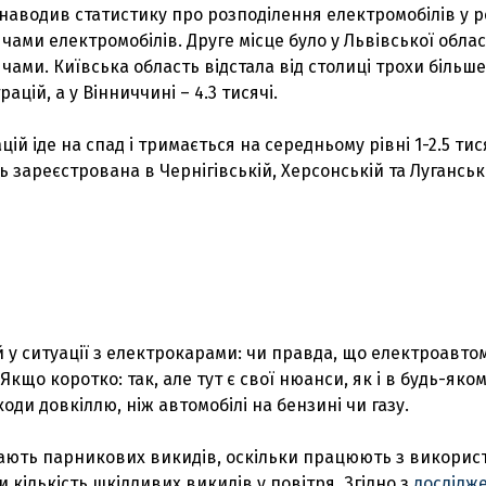
2наводив статистику про розподілення електромобілів у р
ячами електромобілів. Друге місце було у Львівської області
ячами. Київська область відстала від столиці трохи більше
ацій, а у Вінниччині – 4.3 тисячі.
цій іде на спад і тримається на середньому рівні 1-2.5 ти
 зареєстрована в Чернігівській, Херсонській та Луганській
у ситуації з електрокарами: чи правда, що електроавто
Якщо коротко: так, але тут є свої нюанси, як і в будь-яком
ди довкіллю, ніж автомобілі на бензині чи газу.
мають парникових викидів, оскільки працюють з використ
 кількість шкідливих викидів у повітря. Згідно з
дослідж