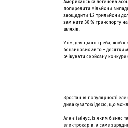
Американська легенева асоці
попередити мільйони випадк
заощадити 1.2 трильйони дол
замінити 30 % транспорту на
шляхів.
Утім, для цього треба, щоб к
бензинових авто – десятки м
очікувати серйозну конкурен
Зростання популярності елек
дивакуватою ідеєю, що можли
Але є і мінус, із яким бізне
електрокарів, а саме зарядни