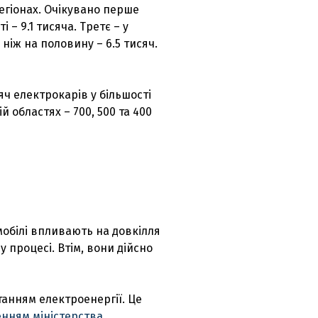
егіонах. Очікувано перше
 – 9.1 тисяча. Третє – у
 ніж на половину – 6.5 тисяч.
сяч електрокарів у більшості
 областях – 700, 500 та 400
мобілі впливають на довкілля
у процесі. Втім, вони дійсно
анням електроенергії. Це
енням міністерства