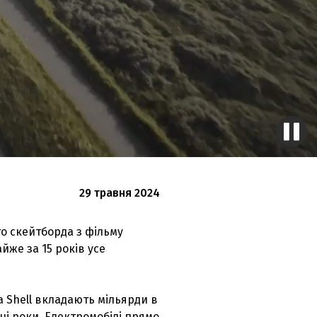
29 травня 2024
го скейтборда з фільму
йже за 15 років усе
а Shell вкладають мільярди в
чі роки. Електромобілі прямо