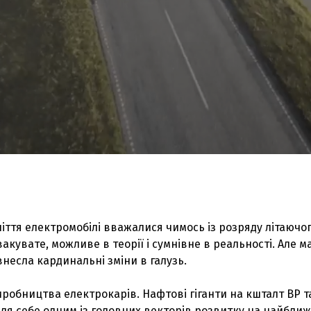
іття електромобілі вважалися чимось із розряду літаючо
акувате, можливе в теорії і сумнівне в реальності. Але ма
внесла кардинальні зміни в галузь.
иробництва електрокарів. Нафтові гіганти на кшталт ВР т
 для себе одним із головних векторів розвитку на найближ