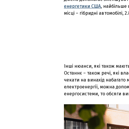
енергетики США
, найбільше 
місці – гібридні автомобілі,
Інші нюанси, які також мають
Останнє – також речі, які вл
чекати на винахід набагато 
електроенергії, можна допо
енергосистеми, то обсяги в