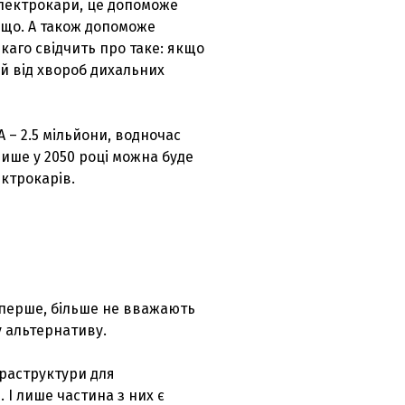
електрокари, це допоможе
ощо. А також допоможе
каго свідчить про таке: якщо
й від хвороб дихальних
А – 2.5 мільйони, водночас
лише у 2050 році можна буде
ектрокарів.
о-перше, більше не вважають
у альтернативу.
нфраструктури для
. І лише частина з них є