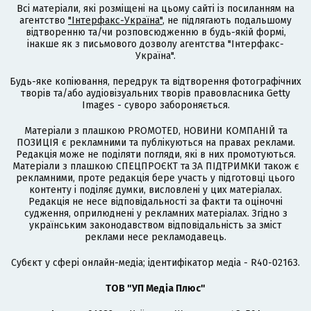
Всі матеріали, які розміщені на цьому сайті із посиланням на
агентство
"Інтерфакс-Україна"
, не підлягають подальшому
відтворенню та/чи розповсюдженню в будь-якій формі,
інакше як з письмового дозволу агентства "Інтерфакс-
Україна".
Будь-яке копіювання, передрук та відтворення фотографічних
творів та/або аудіовізуальних творів правовласника Getty
Images - суворо забороняється.
Матеріали з плашкою PROMOTED, НОВИНИ КОМПАНІЙ та
ПОЗИЦІЯ є рекламними та публікуються на правах реклами.
Редакція може не поділяти погляди, які в них промотуються.
Матеріали з плашкою СПЕЦПРОЄКТ та ЗА ПІДТРИМКИ також є
рекламними, проте редакція бере участь у підготовці цього
контенту і поділяє думки, висловлені у цих матеріалах.
Редакція не несе відповідальності за факти та оціночні
судження, оприлюднені у рекламних матеріалах. Згідно з
українським законодавством відповідальність за зміст
реклами несе рекламодавець.
Cубєкт у сфері онлайн-медіа; ідентифікатор медіа - R40-02163.
ТОВ "УП Медіа Плюс"