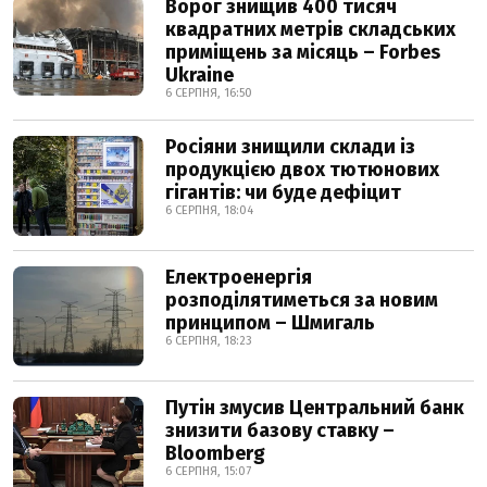
Ворог знищив 400 тисяч
квадратних метрів складських
приміщень за місяць – Forbes
Ukraine
6 СЕРПНЯ, 16:50
Росіяни знищили склади із
продукцією двох тютюнових
гігантів: чи буде дефіцит
6 СЕРПНЯ, 18:04
Електроенергія
розподілятиметься за новим
принципом – Шмигаль
6 СЕРПНЯ, 18:23
Путін змусив Центральний банк
знизити базову ставку –
Bloomberg
6 СЕРПНЯ, 15:07