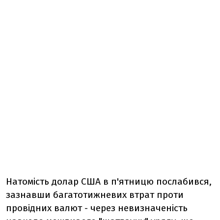
Натомість долар США в п'ятницю послабився,
зазнавши багатотижневих втрат проти
провідних валют - через невизначеність