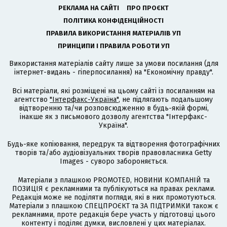
РЕКЛАМА НА САЙТІ
ПРО ПРОЄКТ
ПОЛІТИКА КОНФІДЕНЦІЙНОСТІ
ПРАВИЛА ВИКОРИСТАННЯ МАТЕРІАЛІВ УП
ПРИНЦИПИ І ПРАВИЛА РОБОТИ УП
Використання матеріалів сайту лише за умови посилання (для
інтернет-видань - гіперпосилання) на "Економічну правду".
Всі матеріали, які розміщені на цьому сайті із посиланням на
агентство
"Інтерфакс-Україна"
, не підлягають подальшому
відтворенню та/чи розповсюдженню в будь-якій формі,
інакше як з письмового дозволу агентства "Інтерфакс-
Україна".
Будь-яке копіювання, передрук та відтворення фотографічних
творів та/або аудіовізуальних творів правовласника Getty
Images - суворо забороняється.
Матеріали з плашкою PROMOTED, НОВИНИ КОМПАНІЙ та
ПОЗИЦІЯ є рекламними та публікуються на правах реклами.
Редакція може не поділяти погляди, які в них промотуються.
Матеріали з плашкою СПЕЦПРОЄКТ та ЗА ПІДТРИМКИ також є
рекламними, проте редакція бере участь у підготовці цього
контенту і поділяє думки, висловлені у цих матеріалах.