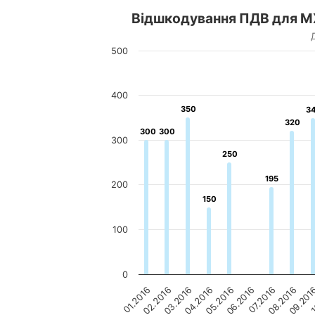
Відшкодування ПДВ для МХ
500
400
350
350
3
3
320
320
300
300
300
300
300
250
250
195
195
200
150
150
100
0
02.2016
05.2016
08.2016
01.2016
04.2016
07.2016
1
06.2016
09.201
03.2016