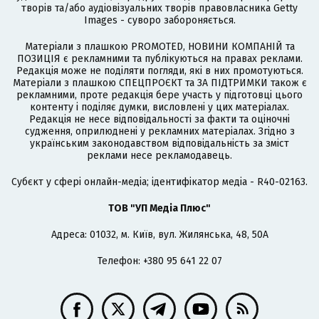
творів та/або аудіовізуальних творів правовласника Getty
Images - суворо забороняється.
Матеріали з плашкою PROMOTED, НОВИНИ КОМПАНІЙ та
ПОЗИЦІЯ є рекламними та публікуються на правах реклами.
Редакція може не поділяти погляди, які в них промотуються.
Матеріали з плашкою СПЕЦПРОЄКТ та ЗА ПІДТРИМКИ також є
рекламними, проте редакція бере участь у підготовці цього
контенту і поділяє думки, висловлені у цих матеріалах.
Редакція не несе відповідальності за факти та оціночні
судження, оприлюднені у рекламних матеріалах. Згідно з
українським законодавством відповідальність за зміст
реклами несе рекламодавець.
Cубєкт у сфері онлайн-медіа; ідентифікатор медіа - R40-02163.
ТОВ "УП Медіа Плюс"
Адреса: 01032, м. Київ, вул. Жилянська, 48, 50А
Телефон: +380 95 641 22 07