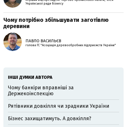
Української ради бізнесу
Чому потрібно збільшувати заготівлю
деревини
ПАВЛО ВАСИЛЬЄВ
голова ГС "Асоціація деревообробних підприємств України"
ІНШІ ДУМКИ АВТОРА
Чому банкіри вправніші за
Держекоінспекцію
Рятівники довкілля чи зрадники України
Бізнес захищатимуть. А довкілля?