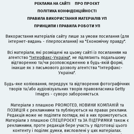
РЕКЛАМА НА САЙТІ
ПРО ПРОЄКТ
ПОЛІТИКА КОНФІДЕНЦІЙНОСТІ
ПРАВИЛА ВИКОРИСТАННЯ МАТЕРІАЛІВ УП
ПРИНЦИПИ І ПРАВИЛА РОБОТИ УП
Використання матеріалів сайту лише за умови посилання (для
інтернет-видань - гіперпосилання) на "Економічну правду".
Всі матеріали, які розміщені на цьому сайті із посиланням на
агентство
"Інтерфакс-Україна"
, не підлягають подальшому
відтворенню та/чи розповсюдженню в будь-якій формі,
інакше як з письмового дозволу агентства "Інтерфакс-
Україна".
Будь-яке копіювання, передрук та відтворення фотографічних
творів та/або аудіовізуальних творів правовласника Getty
Images - суворо забороняється.
Матеріали з плашкою PROMOTED, НОВИНИ КОМПАНІЙ та
ПОЗИЦІЯ є рекламними та публікуються на правах реклами.
Редакція може не поділяти погляди, які в них промотуються.
Матеріали з плашкою СПЕЦПРОЄКТ та ЗА ПІДТРИМКИ також є
рекламними, проте редакція бере участь у підготовці цього
контенту і поділяє думки, висловлені у цих матеріалах.