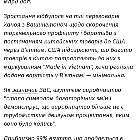
млрд дол.
Зростання відбулося на тлі переговорів
Ханоя з Вашингтоном щодо скорочення
торгівельного профіциту і боротьби з
постачанням китайських товарів до США
через В’єтнам. США підозрюють, що багато
товарів з Китаю потрапляють до них з
маркуванням "Made in Vietnam", хоча реальна
додана вартість у В’єтнамі — мінімальна.
Як
зазначає
BBC, взуттєве виробництво
"стало символом багаторічних змін і
демонструє, що виробництво більше не є
трудомістким двигуном процвітання, яким
воно було колись".
Приблизно 99% взуття, що продається в