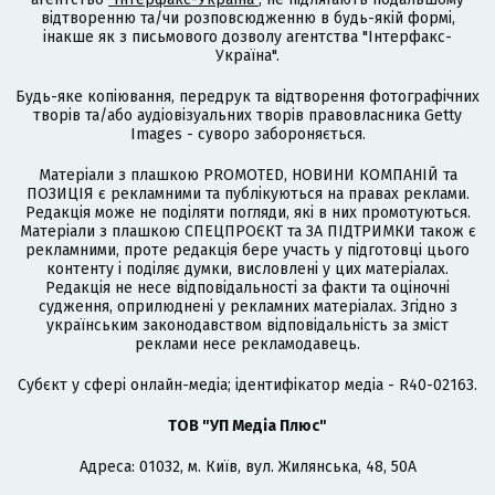
відтворенню та/чи розповсюдженню в будь-якій формі,
інакше як з письмового дозволу агентства "Інтерфакс-
Україна".
Будь-яке копіювання, передрук та відтворення фотографічних
творів та/або аудіовізуальних творів правовласника Getty
Images - суворо забороняється.
Матеріали з плашкою PROMOTED, НОВИНИ КОМПАНІЙ та
ПОЗИЦІЯ є рекламними та публікуються на правах реклами.
Редакція може не поділяти погляди, які в них промотуються.
Матеріали з плашкою СПЕЦПРОЄКТ та ЗА ПІДТРИМКИ також є
рекламними, проте редакція бере участь у підготовці цього
контенту і поділяє думки, висловлені у цих матеріалах.
Редакція не несе відповідальності за факти та оціночні
судження, оприлюднені у рекламних матеріалах. Згідно з
українським законодавством відповідальність за зміст
реклами несе рекламодавець.
Cубєкт у сфері онлайн-медіа; ідентифікатор медіа - R40-02163.
ТОВ "УП Медіа Плюс"
Адреса: 01032, м. Київ, вул. Жилянська, 48, 50А