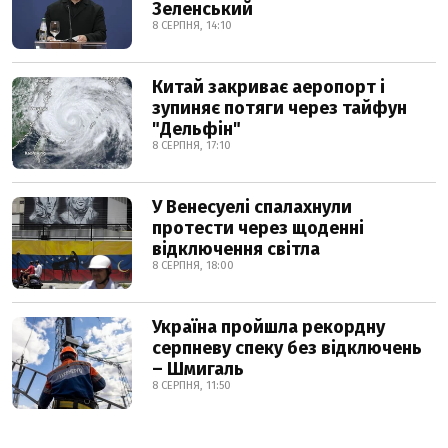
Зеленський
8 СЕРПНЯ, 14:10
Китай закриває аеропорт і
зупиняє потяги через тайфун
"Дельфін"
8 СЕРПНЯ, 17:10
У Венесуелі спалахнули
протести через щоденні
відключення світла
8 СЕРПНЯ, 18:00
Україна пройшла рекордну
серпневу спеку без відключень
– Шмигаль
8 СЕРПНЯ, 11:50