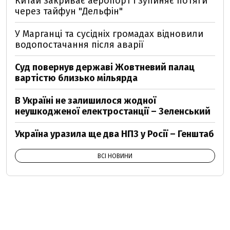
Китай закриває аеропорт і зупиняє потяги
через тайфун "Дельфін"
У Марганці та сусідніх громадах відновили
водопостачання після аварії
Суд повернув державі Жовтневий палац
вартістю близько мільярда
В Україні не залишилося жодної
неушкодженої електростанції – Зеленський
Україна уразила ще два НПЗ у Росії – Генштаб
ВСІ НОВИНИ