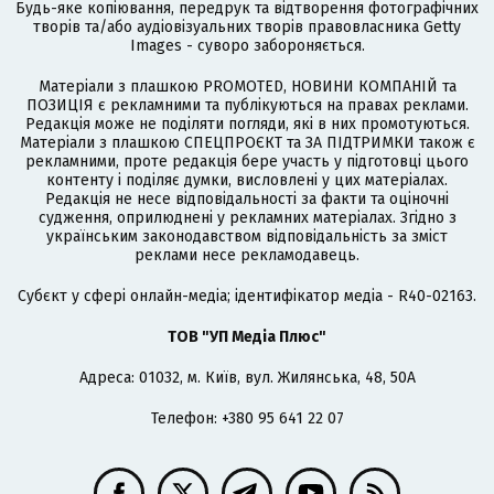
Будь-яке копіювання, передрук та відтворення фотографічних
творів та/або аудіовізуальних творів правовласника Getty
Images - суворо забороняється.
Матеріали з плашкою PROMOTED, НОВИНИ КОМПАНІЙ та
ПОЗИЦІЯ є рекламними та публікуються на правах реклами.
Редакція може не поділяти погляди, які в них промотуються.
Матеріали з плашкою СПЕЦПРОЄКТ та ЗА ПІДТРИМКИ також є
рекламними, проте редакція бере участь у підготовці цього
контенту і поділяє думки, висловлені у цих матеріалах.
Редакція не несе відповідальності за факти та оціночні
судження, оприлюднені у рекламних матеріалах. Згідно з
українським законодавством відповідальність за зміст
реклами несе рекламодавець.
Cубєкт у сфері онлайн-медіа; ідентифікатор медіа - R40-02163.
ТОВ "УП Медіа Плюс"
Адреса: 01032, м. Київ, вул. Жилянська, 48, 50А
Телефон: +380 95 641 22 07