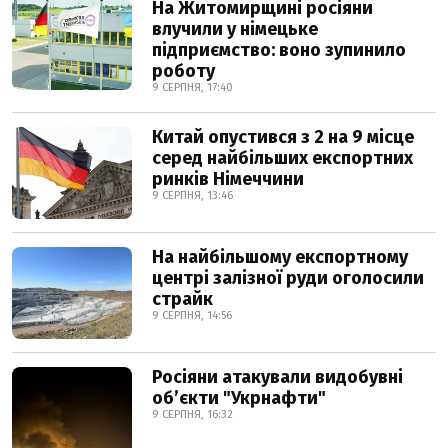
На Житомирщині росіяни
влучили у німецьке
підприємство: воно зупинило
роботу
9 СЕРПНЯ, 17:40
Китай опустився з 2 на 9 місце
серед найбільших експортних
ринків Німеччини
9 СЕРПНЯ, 13:46
На найбільшому експортному
центрі залізної руди оголосили
страйк
9 СЕРПНЯ, 14:56
Росіяни атакували видобувні
обʼєкти "Укрнафти"
9 СЕРПНЯ, 16:32