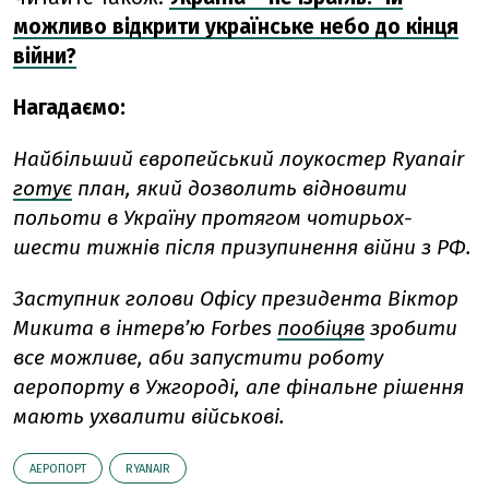
можливо відкрити українське небо до кінця
війни?
Нагадаємо:
Найбільший європейський лоукостер Ryanair
готує
план, який дозволить відновити
польоти в Україну протягом чотирьох-
шести тижнів після призупинення війни з РФ.
Заступник голови Офісу президента Віктор
Микита в інтерв’ю Forbes
пообіцяв
зробити
все можливе, аби запустити роботу
аеропорту в Ужгороді, але фінальне рішення
мають ухвалити військові.
АЕРОПОРТ
RYANAIR